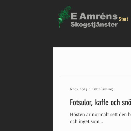
Start
6 nov. 2023
1 min läsning
Fotsulor, kaffe och snö
Hösten är normalt sett den bä
och inget som...